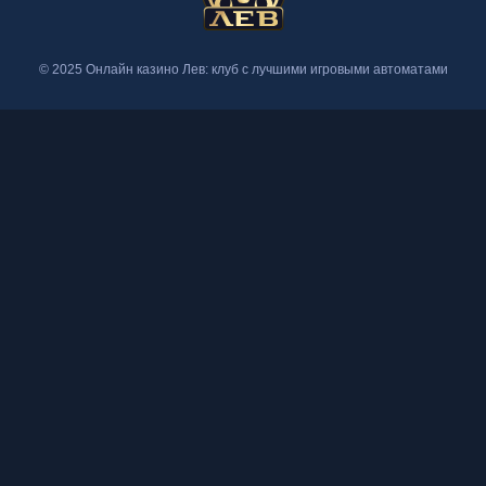
© 2025 Онлайн казино Лев: клуб с лучшими игровыми автоматами