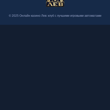
© 2025 Онлайн казино Лев: клуб с лучшими игровыми автоматами